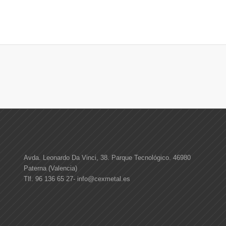
Avda. Leonardo Da Vinci, 38. Parque Tecnológico. 46980
Paterna (Valencia)
Tlf. 96 136 65 27-
info@cexmetal.es