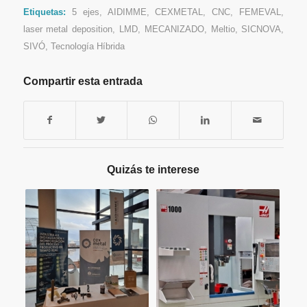
Etiquetas:
5 ejes
,
AIDIMME
,
CEXMETAL
,
CNC
,
FEMEVAL
,
laser metal deposition
,
LMD
,
MECANIZADO
,
Meltio
,
SICNOVA
,
SIVÓ
,
Tecnología Híbrida
Compartir esta entrada
Quizás te interese